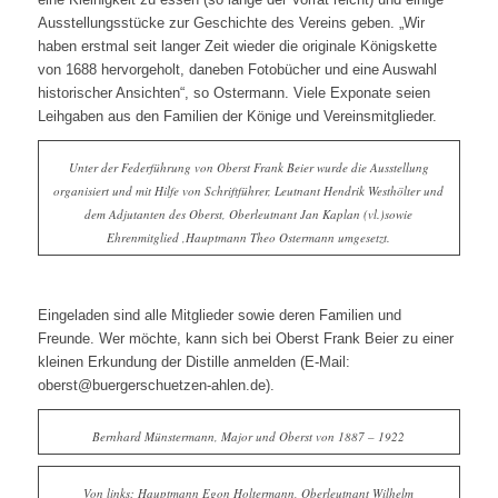
Ausstellungsstücke zur Geschichte des Vereins geben. „Wir
haben erstmal seit langer Zeit wieder die originale Königskette
von 1688 hervorgeholt, daneben Fotobücher und eine Auswahl
historischer Ansichten“, so Ostermann. Viele Exponate seien
Leihgaben aus den Familien der Könige und Vereinsmitglieder.
Unter der Federführung von Oberst Frank Beier wurde die Ausstellung
organisiert und mit Hilfe von Schriftführer, Leutnant Hendrik Westhölter und
dem Adjutanten des Oberst, Oberleutnant Jan Kaplan (vl.)sowie
Ehrenmitglied ,Hauptmann Theo Ostermann umgesetzt.
Eingeladen sind alle Mitglieder sowie deren Familien und
Freunde. Wer möchte, kann sich bei Oberst Frank Beier zu einer
kleinen Erkundung der Distille anmelden (E-Mail:
oberst@buergerschuetzen-ahlen.de).
Bernhard Münstermann, Major und Oberst von 1887 – 1922
Von links: Hauptmann Egon Holtermann, Oberleutnant Wilhelm