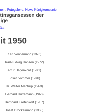
mein
,
Fotogalerie
,
News Königkompanie
tinsgansessen der
ige
2
3
›
»
it 1950
Karl Vennemann (1973)
Karl-Ludwig Hansen (1972)
Artur Hagenkord (1971)
Josef Sommer (1970)
Dr. Walter Mentrup (1969)
Gerhard Hüttemann (1968)
Bernhard Gretenkort (1967)
Josef Bröckelmann (1966)