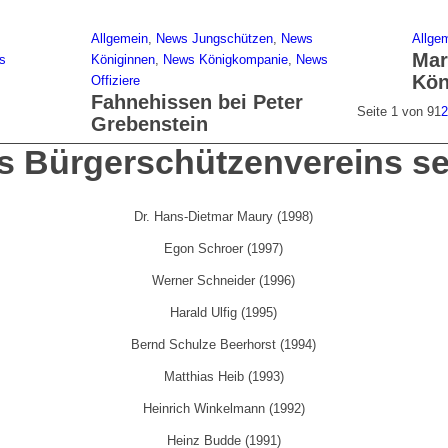
Allgemein
,
News Jungschützen
,
News
Allge
Mar
s
Königinnen
,
News Königkompanie
,
News
Kön
Offiziere
Fahnehissen bei Peter
Seite 1 von 9
1
Grebenstein
s Bürgerschützenvereins se
Dr. Hans-Dietmar Maury (1998)
Egon Schroer (1997)
Werner Schneider (1996)
Harald Ulfig (1995)
Bernd Schulze Beerhorst (1994)
Matthias Heib (1993)
Heinrich Winkelmann (1992)
Heinz Budde (1991)