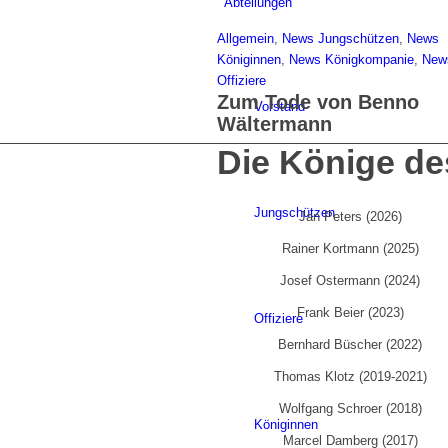
Abteilungen
Allgemein
,
News Jungschützen
,
News
Königinnen
,
News Königkompanie
,
New
Offiziere
Zum Tode von Benno
Vorstand
Wältermann
Die Könige de
Jungschützen
Jan Peters (2026)
Rainer Kortmann (2025)
Josef Ostermann (2024)
Frank Beier (2023)
Offiziere
Bernhard Büscher (2022)
Thomas Klotz (2019-2021)
Wolfgang Schroer (2018)
Königinnen
Marcel Damberg (2017)