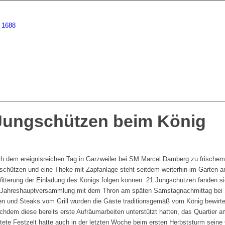
Jungschützen beim König
ch dem ereignisreichen Tag in Garzweiler bei SM Marcel Damberg zu frischem
gschützen und eine Theke mit Zapfanlage steht seitdem weiterhin im Garten
Witterung der Einladung des Königs folgen können. 21 Jungschützen fanden 
r Jahreshauptversammlung mit dem Thron am späten Samstagnachmittag bei 
en und Steaks vom Grill wurden die Gäste traditionsgemäß vom König bewirte
chdem diese bereits erste Aufräumarbeiten unterstützt hatten, das Quartier 
ftete Festzelt hatte auch in der letzten Woche beim ersten Herbststurm seine