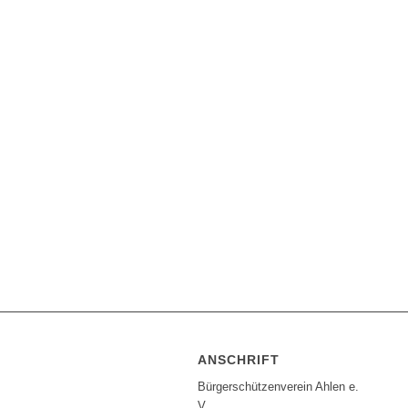
KINDERFEST
WINTERBALL
AUSFLUG
DER
KÖNIGINNEN
ANSCHRIFT
Bürgerschützenverein Ahlen e.
V.