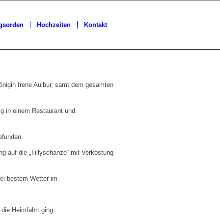
gsorden
Hochzeiten
Kontakt
önigin Irene Aulbur, samt dem gesamten
ig in einem Restaurant und
efunden.
auf die „Tillyschanze“ mit Verkostung
bei bestem Wetter im
die Heimfahrt ging.