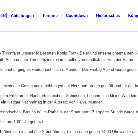
ie
Abteilungen
Termine
Countdown
Historisches
Köni
e Thronfahrt unserer Majestäten König Frank Beier und unserer charmanten K
t. Auch unsere Thronoffiziere waren selbstverständlich mit von der Partie.
lmshöhe, ging es weiter nach Hann. Münden. Der Freitag Abend wurde gesell
erschiedenen Geschmacksrichtungen auf Herz und Nieren geprüft und für gut b
em Programm. Nach erfolgreichem Schiessen, begann eine kleine Wanderung 
ein lustiger Nachmittag in der Altstadt von Hann. Münden.
storischen „Brauhaus“ im Rathaus der Stadt statt. Zu später Stunde wurde 
 bis um 1.00 Uhr getanzt.
ühstück eine schöne Stadtführung, bis es dann gegen 14.00 Uhr wieder auf 