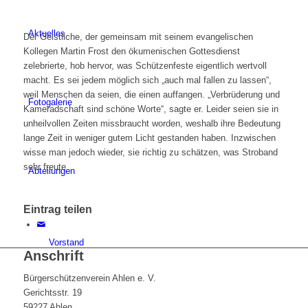
Aktuelles
Der Geistliche, der gemeinsam mit seinem evangelischen
Kollegen Martin Frost den ökumenischen Gottesdienst
zelebrierte, hob hervor, was Schützenfeste eigentlich wertvoll
macht. Es sei jedem möglich sich „auch mal fallen zu lassen“,
weil Menschen da seien, die einen auffangen. „Verbrüderung und
Fotogalerie
Kameradschaft sind schöne Worte“, sagte er. Leider seien sie in
unheilvollen Zeiten missbraucht worden, weshalb ihre Bedeutung
lange Zeit in weniger gutem Licht gestanden haben. Inzwischen
wisse man jedoch wieder, sie richtig zu schätzen, was Stroband
sehr freute.
Abteilungen
Eintrag teilen
Vorstand
Anschrift
Bürgerschützenverein Ahlen e. V.
Gerichtsstr. 19
59227 Ahlen