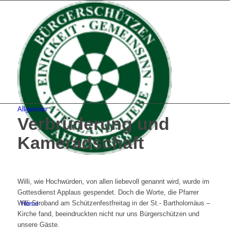
Allgemein
Verbrüderung und
Kameradschaft
Willi, wie Hochwürden, von allen liebevoll genannt wird, wurde im
Gottesdienst Applaus gespendet. Doch die Worte, die Pfarrer
Willi Stroband am Schützenfestfreitag in der St.- Bartholomäus –
Home
Kirche fand, beeindruckten nicht nur uns Bürgerschützen und
unsere Gäste.