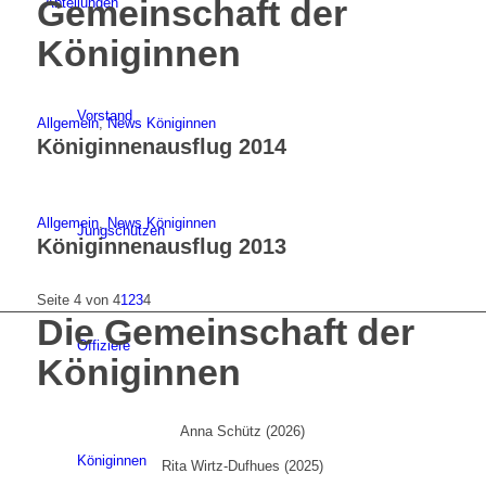
Gemeinschaft der
Abteilungen
Königinnen
Vorstand
Allgemein
,
News Königinnen
Königinnenausflug 2014
Allgemein
,
News Königinnen
Jungschützen
Königinnenausflug 2013
Seite 4 von 4
1
2
3
4
Die Gemeinschaft der
Offiziere
Königinnen
Anna Schütz (2026)
Königinnen
Rita Wirtz-Dufhues (2025)